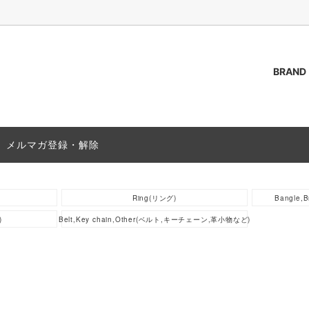
BRAND
AKOZUKA
（トップス）
ご質問 / FAQ
ssstein
Outer(アウター)
ACCESS
メルマガ登録・解除
s(シャツ)
PAS NORMAL STUDIOS
T-Shirts(Tシャツ)
(靴)
Bag (バッグ,カバン)
Ring(リング)
Bangle
(グッズ)
Socks(ソックス,靴下)
)
Belt,Key chain,Other(ベルト,キーチェーン,革小物など)
25A/W