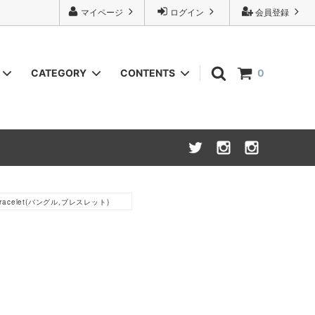
マイページ
ログイン
会員登録
CATEGORY
CONTENTS
0
URU
Knit(ニット)
INSTAGRAM
NOVESTA x Isadore
Bottoms(ボトム,パンツ類)
Wallet (財布,小銭入れ)
,Bracelet(バングル,ブレスレット)
Cycle wear(サイクルウェア)
26S/S