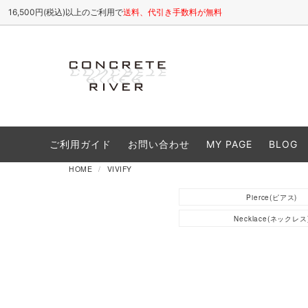
16,500円(税込)以上のご利用で
送料、代引き手数料が無料
ETHOSENS
All(全商品)
お店について / ABOUT
SHINY
Tops
よくある
ご利用ガイド
お問い合わせ
MY PAGE
BLOG
cheeba cheeba records
Cutsew(カットソー)
VIVIFY
Shirt
HOME
VIVIFY
Caps(キャップ,帽子類)
Shoes
Pierce(ピアス)
Accessory(アクセサリー)
Goods
Necklace(ネックレス
Sale(セール商品)
25S/S
26A/W