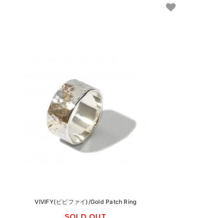
VIVIFY(ビビファイ)/Gold Patch Ring
SOLD OUT