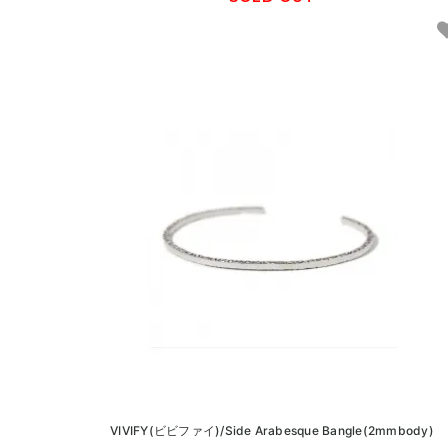
VIVIFY(ビビファイ)/Side Arabesque Bangle(2mmbody)