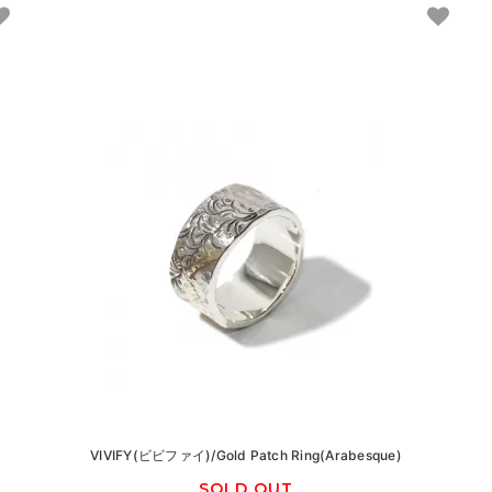
VIVIFY(ビビファイ)/Gold Patch Ring(Arabesque)
SOLD OUT