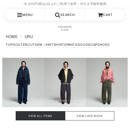
MENU
SEARCH
CART
HOME
URU
TOPS
OUTER
CUTSEW / KNIT
SHIRTS
PANTS
GOODS
CAP
SHOES
2026 AUTUMN / WINTER
VIEW ALL ITEMS
VIEW LOOK BOOK