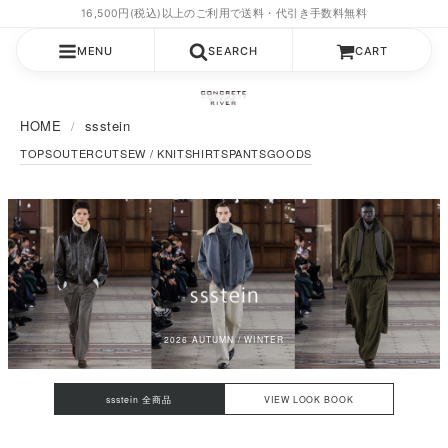
MENU
SEARCH
CART
HOME
ssstein
TOPS
OUTER
CUTSEW / KNIT
SHIRTS
PANTS
GOODS
2026 AUTUMN / WINTER
ssstein 全商品
VIEW LOOK BOOK