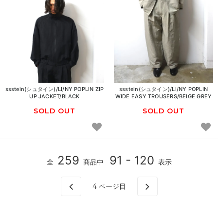
ssstein(シュタイン)/LI/NY POPLIN ZIP
ssstein(シュタイン)/LI/NY POPLIN
UP JACKET/BLACK
WIDE EASY TROUSERS/BEIGE GREY
SOLD OUT
SOLD OUT
259
91 - 120
全
商品中
表示
4
ページ目