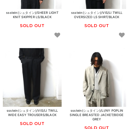
ssstein(シュタイン)/SHEER LIGHT
ssstein(シュタイン)/VIS/LI TWILL
KNIT SKIPPER LS/BLACK
OVERSIZED LS SHIRT/BLACK
SOLD OUT
SOLD OUT
ssstein(シュタイン)/VIS/LI TWILL
ssstein(シュタイン)/LI/NY POPLIN
WIDE EASY TROUSERS/BLACK
SINGLE BREASTED JACKET/BEIGE
GREY
SOLD OUT
SOLD OUT