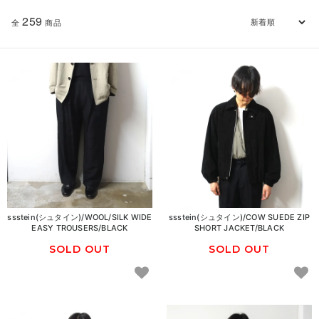
259
全
商品
ssstein(シュタイン)/WOOL/SILK WIDE
ssstein(シュタイン)/COW SUEDE ZIP
EASY TROUSERS/BLACK
SHORT JACKET/BLACK
SOLD OUT
SOLD OUT