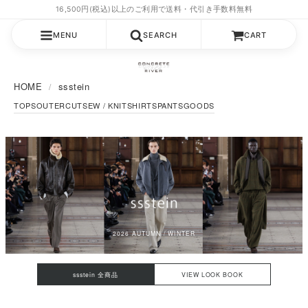
MENU
SEARCH
CART
HOME
ssstein
TOPS
OUTER
CUTSEW / KNIT
SHIRTS
PANTS
GOODS
2026 AUTUMN / WINTER
ssstein 全商品
VIEW LOOK BOOK