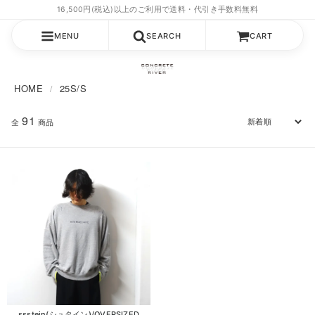
MENU
SEARCH
CART
HOME
25S/S
91
全
商品
ssstein(シュタイン)/OVERSIZED