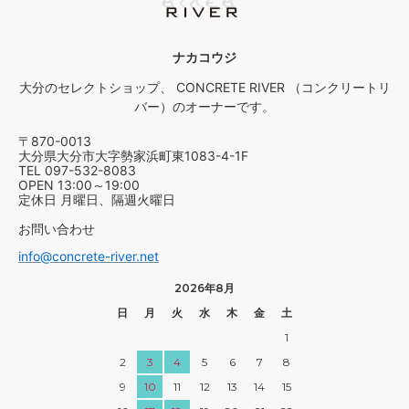
ナカコウジ
大分のセレクトショップ、 CONCRETE RIVER （コンクリートリ
バー）のオーナーです。
〒870-0013
大分県大分市大字勢家浜町東1083-4-1F
TEL 097-532-8083
OPEN 13:00～19:00
定休日 月曜日、隔週火曜日
お問い合わせ
info@concrete-river.net
2026年8月
日
月
火
水
木
金
土
1
2
3
4
5
6
7
8
9
10
11
12
13
14
15