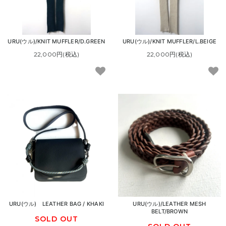
URU(ウル)/KNIT MUFFLER/D.GREEN
URU(ウル)/KNIT MUFFLER/L.BEIGE
22,000円(税込)
22,000円(税込)
URU(ウル) LEATHER BAG / KHAKI
URU(ウル)/LEATHER MESH
BELT/BROWN
SOLD OUT