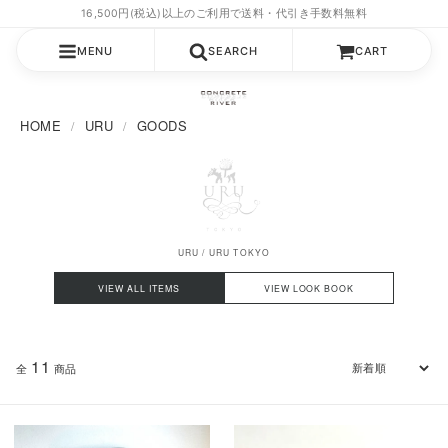
MENU
SEARCH
CART
HOME
URU
GOODS
URU / URU TOKYO
VIEW ALL ITEMS
VIEW LOOK BOOK
11
全
商品