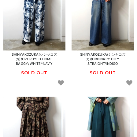
SHINYAKOZUKA(シンヤコズ
SHINYAKOZUKA(シンヤコズ
カ)/OVERDYED HOME
カ)/ORDINARY CITY
BAGGY/WHITE*NAVY
STRAIGHT/INDIGO
SOLD OUT
SOLD OUT