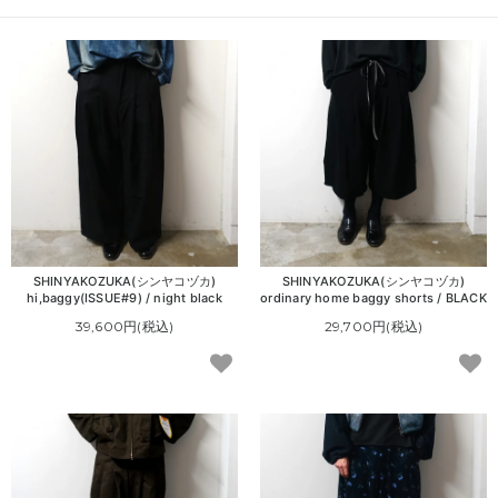
SHINYAKOZUKA(シンヤコヅカ)
SHINYAKOZUKA(シンヤコヅカ)
hi,baggy(ISSUE#9) / night black
ordinary home baggy shorts / BLACK
39,600円(税込)
29,700円(税込)