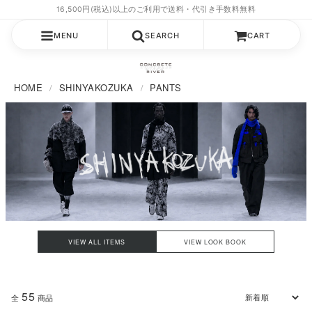
MENU
SEARCH
CART
HOME
SHINYAKOZUKA
PANTS
VIEW ALL ITEMS
VIEW LOOK BOOK
55
全
商品