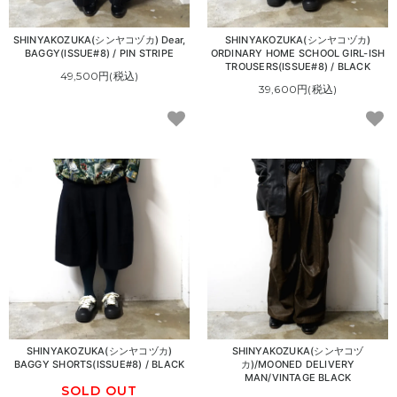
SHINYAKOZUKA(シンヤコヅカ) Dear,
SHINYAKOZUKA(シンヤコヅカ)
BAGGY(ISSUE#8) / PIN STRIPE
ORDINARY HOME SCHOOL GIRL-ISH
TROUSERS(ISSUE#8) / BLACK
49,500円(税込)
39,600円(税込)
SHINYAKOZUKA(シンヤコヅカ)
SHINYAKOZUKA(シンヤコヅ
BAGGY SHORTS(ISSUE#8) / BLACK
カ)/MOONED DELIVERY
MAN/VINTAGE BLACK
SOLD OUT