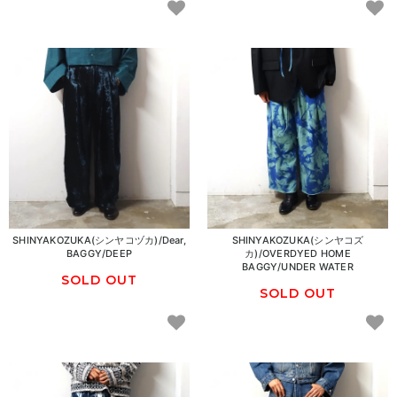
SHINYAKOZUKA(シンヤコヅカ)/Dear,
SHINYAKOZUKA(シンヤコズ
BAGGY/DEEP
カ)/OVERDYED HOME
BAGGY/UNDER WATER
SOLD OUT
SOLD OUT