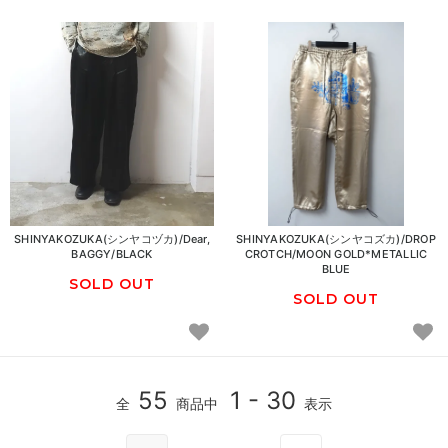
SHINYAKOZUKA(シンヤコヅカ)/Dear,
SHINYAKOZUKA(シンヤコズカ)/DROP
BAGGY/BLACK
CROTCH/MOON GOLD*METALLIC
BLUE
SOLD OUT
SOLD OUT
55
1 - 30
全
商品中
表示