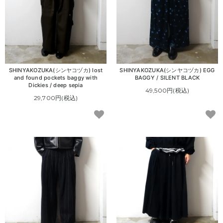
SHINYAKOZUKA(シンヤコヅカ) lost
SHINYAKOZUKA(シンヤコヅカ) EGG
and found pockets baggy with
BAGGY / SILENT BLACK
Dickies / deep sepia
49,500円(税込)
29,700円(税込)