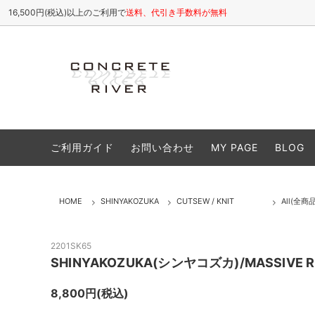
16,500円(税込)以上のご利用で
送料、代引き手数料が無料
ETHOSENS
All(全商品)
お店について / ABOUT
SHINY
Tops
よくある
ご利用ガイド
お問い合わせ
MY PAGE
BLOG
cheeba cheeba records
Cutsew(カットソー)
VIVIFY
Shirt
Caps(キャップ,帽子類)
Shoes
HOME
SHINYAKOZUKA
CUTSEW / KNIT
All(全商品
Accessory(アクセサリー)
Goods
Sale(セール商品)
25S/S
2201SK65
SHINYAKOZUKA(シンヤコズカ)/MASSIVE RI
26A/W
8,800円(税込)