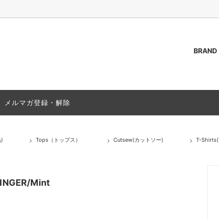
BRAND
AKOZUKA
（トップス）
ご質問 / FAQ
ssstein
Outer(アウター)
ACCESS
メルマガ登録・解除
s(シャツ)
PAS NORMAL STUDIOS
T-Shirts(Tシャツ)
(靴)
Bag (バッグ,カバン)
)
Tops（トップス）
Cutsew(カットソー)
T-Shirt
(グッズ)
Socks(ソックス,靴下)
25A/W
NGER/Mint