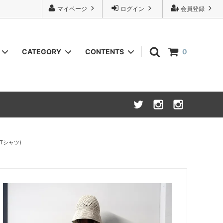
マイページ
ログイン
会員登録
CATEGORY
CONTENTS
0
URU
Knit(ニット)
INSTAGRAM
NOVESTA x Isadore
Bottoms(ボトム,パンツ類)
Wallet (財布,小銭入れ)
s(Tシャツ)
Cycle wear(サイクルウェア)
26S/S