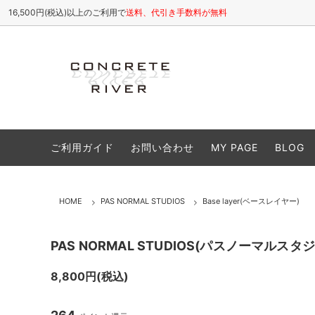
16,500円(税込)以上のご利用で
送料、代引き手数料が無料
ETHOSENS
All(全商品)
お店について / ABOUT
SHINY
Tops
よくある
ご利用ガイド
お問い合わせ
MY PAGE
BLOG
cheeba cheeba records
Cutsew(カットソー)
VIVIFY
Shirt
Caps(キャップ,帽子類)
Shoes
HOME
PAS NORMAL STUDIOS
Base layer(ベースレイヤー)
Accessory(アクセサリー)
Goods
Sale(セール商品)
25S/S
PAS NORMAL STUDIOS(パスノーマルスタジオ)/S
26A/W
8,800円(税込)