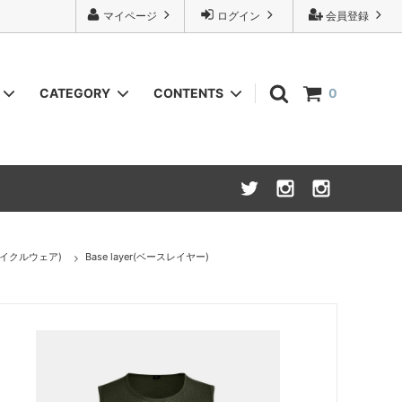
マイページ
ログイン
会員登録
CATEGORY
CONTENTS
0
URU
Knit(ニット)
INSTAGRAM
NOVESTA x Isadore
Bottoms(ボトム,パンツ類)
Wallet (財布,小銭入れ)
r(サイクルウェア)
Base layer(ベースレイヤー)
Cycle wear(サイクルウェア)
26S/S