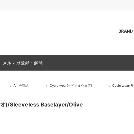
BRAND
AKOZUKA
（トップス）
ご質問 / FAQ
ssstein
Outer(アウター)
ACCESS
メルマガ登録・解除
s(シャツ)
PAS NORMAL STUDIOS
T-Shirts(Tシャツ)
(靴)
Bag (バッグ,カバン)
All(全商品)
Cycle wear(サイクルウェア)
Cycle wea
(グッズ)
Socks(ソックス,靴下)
25A/W
leeveless Baselayer/Olive