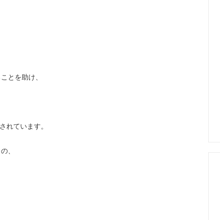
。
ることを助け、
トされています。
メの、
。