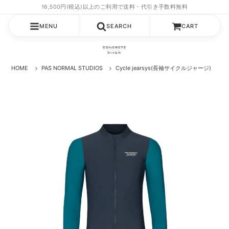
MENU
SEARCH
CART
HOME
PAS NORMAL STUDIOS
Cycle jearsys(長袖サイクルジャージ)