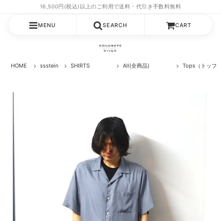
MENU
SEARCH
CART
HOME
ssstein
SHIRTS
All(全商品)
Tops（トップ