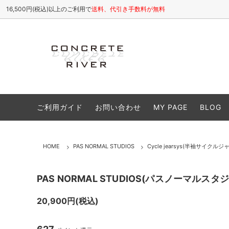
16,500円(税込)以上のご利用で
送料、代引き手数料が無料
ETHOSENS
All(全商品)
お店について / ABOUT
SHINY
Tops
よくある
ご利用ガイド
お問い合わせ
MY PAGE
BLOG
cheeba cheeba records
Cutsew(カットソー)
VIVIFY
Shirt
Caps(キャップ,帽子類)
Shoes
HOME
PAS NORMAL STUDIOS
Cycle jearsys(半袖サイクルジ
Accessory(アクセサリー)
Goods
Sale(セール商品)
25S/S
PAS NORMAL STUDIOS(パスノーマルスタジオ)/Es
26A/W
20,900円(税込)