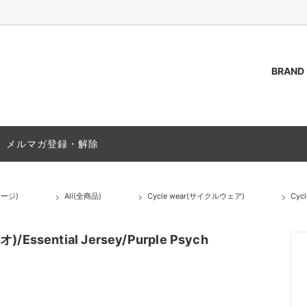
BRAND
AKOZUKA
（トップス）
ご質問 / FAQ
ssstein
Outer(アウター)
ACCESS
メルマガ登録・解除
s(シャツ)
PAS NORMAL STUDIOS
T-Shirts(Tシャツ)
(靴)
Bag (バッグ,カバン)
ャージ)
All(全商品)
Cycle wear(サイクルウェア)
Cyc
(グッズ)
Socks(ソックス,靴下)
25A/W
sential Jersey/Purple Psych