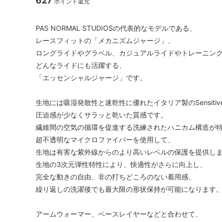
627
ポイント還元
PAS NORMAL STUDIOSの代表的なモデルである、
レースフィットの「メカニズムジャージ」、
ロングライドやグラベル、カジュアルライドやトレーニン
どんなライドにも活躍する、
「エッセンシャルジャージ」です。
生地には吸湿発散性と速乾性に優れたイタリア製のSensitiv
圧迫感が少なくサラッと乾いた質感です。
繊維間の空気の循環を促進する洗練されたハニカム構造が
超不透明なマイクロファイバーを使用して、
生地は有害な紫外線からのより高いレベルの保護を提供し
生地の3次元弾性特性により、快適性がさらに向上し、
完全な動きの自由、非の打ちどころのない着用感、
繰り返しの洗濯後でも最大限の形状保持が可能になります
アームウォーマー、ベースレイヤーなどと合わせて、