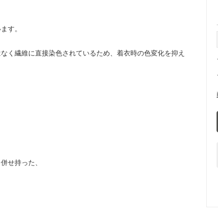
います。
はなく繊維に直接染色されているため、着衣時の色変化を抑え
、
を併せ持った、
。