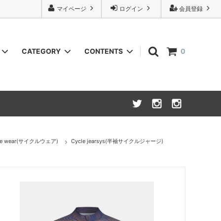
マイページ
ログイン
会員登録
CATEGORY
CONTENTS
0
URU
Knit(ニット)
INSTAGRAM
NOVESTA x Isadore
Bottoms(ボトム,パンツ類)
Wallet (財布,小銭入れ)
le wear(サイクルウェア)
Cycle jearsys(半袖サイクルジャージ)
Cycle wear(サイクルウェア)
26S/S