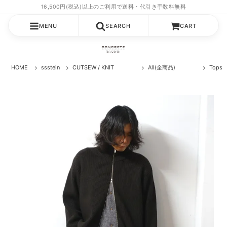
MENU
SEARCH
CART
HOME
ssstein
CUTSEW / KNIT
All(全商品)
Top