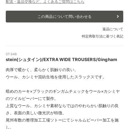
配送・返品交換など、よくあるご質問はこちら
この商品について問い合わせる
返品について
特定商取引法に基づく表記
ST.648
stein(シュタイン)/EXTRA WIDE TROUSERS/Gingham
肉厚で暖かく、柔らかく肌触りの良い、
ウール、カシミヤ混紡生地を使用したスラックスです。
暗めのカーキ×ブラックのギンガムチェックをウール×カシミヤ
のツイルビーバーにて製作。
上質なウール、カシミヤ素材ならではのやわらかい肌触りの良
さ、表面の美しい微光沢が特徴。
尾州有数の整理加工工場ソトーにてシャルムビーバー加工を施
し、