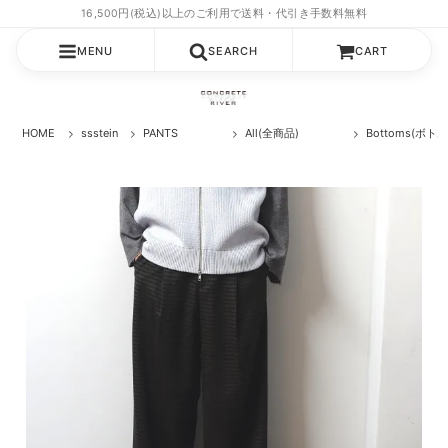
MENU
SEARCH
CART
HOME
ssstein
PANTS
All(全商品)
Bottoms(ボト