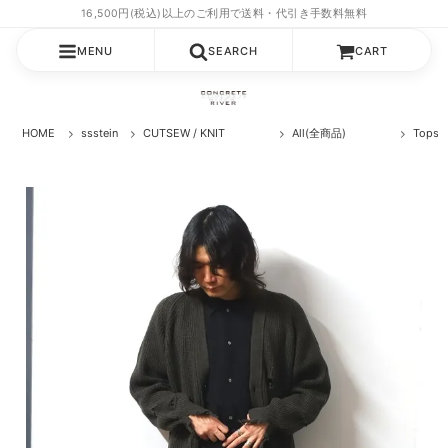
MENU
SEARCH
CART
HOME
ssstein
CUTSEW / KNIT
All(全商品)
Top