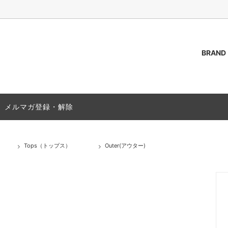
BRAND
AKOZUKA
（トップス）
ご質問 / FAQ
ssstein
Outer(アウター)
ACCESS
メルマガ登録・解除
s(シャツ)
PAS NORMAL STUDIOS
T-Shirts(Tシャツ)
(靴)
Bag (バッグ,カバン)
Tops（トップス）
Outer(アウター)
(グッズ)
Socks(ソックス,靴下)
25A/W