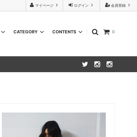
マイページ
ログイン
会員登録
CATEGORY
CONTENTS
0
URU
Knit(ニット)
INSTAGRAM
NOVESTA x Isadore
Bottoms(ボトム,パンツ類)
Wallet (財布,小銭入れ)
Cycle wear(サイクルウェア)
26S/S