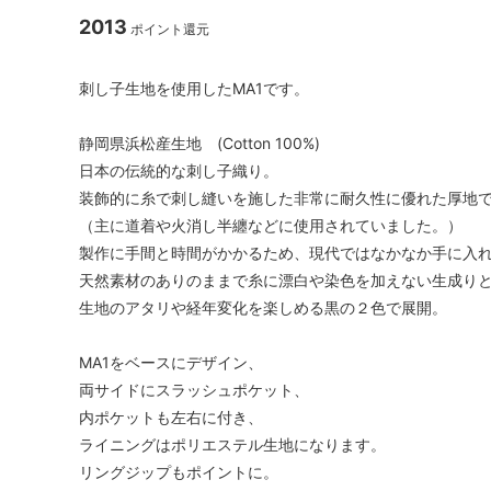
2013
ポイント還元
刺し子生地を使用したMA1です。
静岡県浜松産生地 (Cotton 100%)
日本の伝統的な刺し子織り。
装飾的に糸で刺し縫いを施した非常に耐久性に優れた厚地
（主に道着や火消し半纏などに使用されていました。）
製作に手間と時間がかかるため、現代ではなかなか手に入
天然素材のありのままで糸に漂白や染色を加えない生成り
生地のアタリや経年変化を楽しめる黒の２色で展開。
MA1をベースにデザイン、
両サイドにスラッシュポケット、
内ポケットも左右に付き、
ライニングはポリエステル生地になります。
リングジップもポイントに。