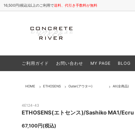
16,500円(税込)以上のご利用で
送料、代引き手数料が無料
ETHOSENS
All(全商品)
お店について / ABOUT
SHINY
Tops
よくある
ご利用ガイド
お問い合わせ
MY PAGE
BLOG
cheeba cheeba records
Cutsew(カットソー)
VIVIFY
Shirt
Caps(キャップ,帽子類)
Shoes
HOME
ETHOSENS
Outer(アウター)
All(全商品)
Accessory(アクセサリー)
Goods
Sale(セール商品)
25S/S
4E124-43
ETHOSENS(エトセンス)/Sashiko MA1/Ecru
26A/W
67,100円(税込)