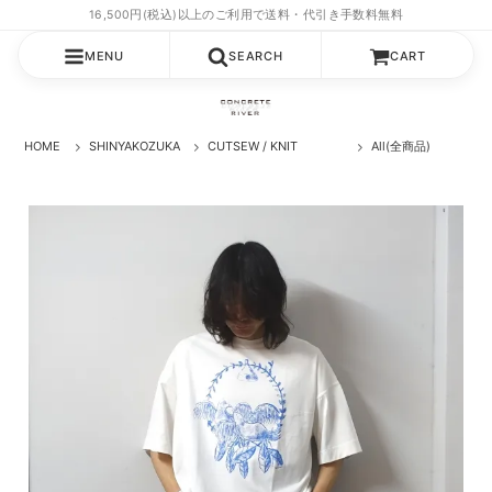
MENU
SEARCH
CART
HOME
SHINYAKOZUKA
CUTSEW / KNIT
All(全商品)