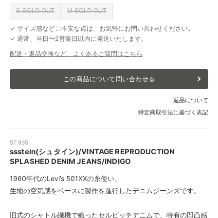
S SOLD OUT
M SOLD OUT
✓ サイズ感などご不安な点は、お気軽にお問い合わせください。
✓ 通常、当日〜2営業日以内に発送いたします。
配送・返品交換など、よくあるご質問はこちら
この商品について問い合わせる
返品について
特定商取引法に基づく表記
ST.935
ssstein(シュタイン)/VINTAGE REPRODUCTION
SPLASHED DENIM JEANS/INDIGO
1960年代のLevi’s 501XXの糸使い、
生地の空気感をベースに製作を進行したデニムジーンズです。
旧式のシャトル織機で織ったセルビッチデニムで、特有の凹凸感