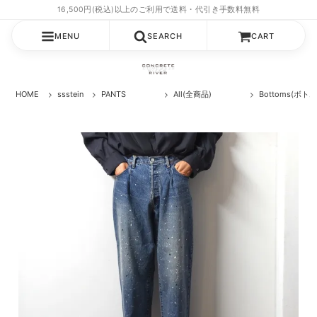
MENU
SEARCH
CART
HOME
ssstein
PANTS
All(全商品)
Bottoms(ボト