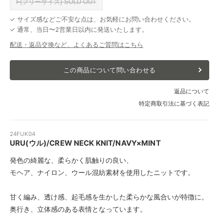
F(フリーサイズ) SOLD OUT
✓ サイズ感などご不安な点は、お気軽にお問い合わせください。
✓ 通常、当日〜2営業日以内に発送いたします。
配送・返品交換など、よくあるご質問はこちら
この商品について問い合わせる
返品について
特定商取引法に基づく表記
24FUK04
URU(ウル)/CREW NECK KNIT/NAVY×MINT
発色の綺麗な、柔らかく肌触りの良い、
モヘア、ナイロン、ウール混紡素材を使用したニットです。
甘く編み、透け感、起毛感を生かした柔らかな風合いが特徴に。
奥行き、立体感のある表情となっています。