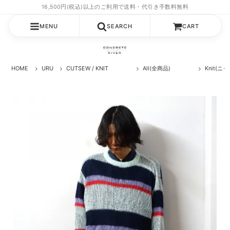
MENU
SEARCH
CART
HOME
URU
CUTSEW / KNIT
All(全商品)
Knit(ニッ