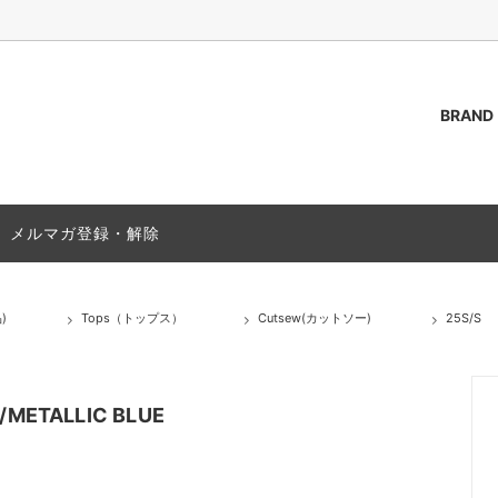
BRAND
AKOZUKA
（トップス）
ご質問 / FAQ
ssstein
Outer(アウター)
ACCESS
メルマガ登録・解除
s(シャツ)
PAS NORMAL STUDIOS
T-Shirts(Tシャツ)
(靴)
Bag (バッグ,カバン)
)
Tops（トップス）
Cutsew(カットソー)
25S/S
(グッズ)
Socks(ソックス,靴下)
25A/W
METALLIC BLUE