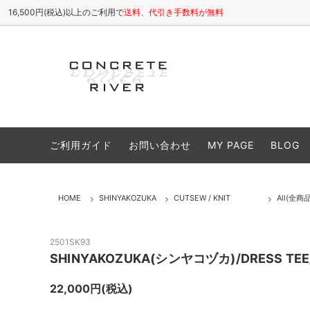
16,500円(税込)以上のご利用で
送料、代引き手数料が無料
ETHOSENS
All(全商品)
お店について / ABOUT
SHINY
Tops
よくある
ご利用ガイド
お問い合わせ
MY PAGE
BLOG
cheeba cheeba records
Cutsew(カットソー)
VIVIFY
Shirt
Caps(キャップ,帽子類)
Shoes
HOME
SHINYAKOZUKA
CUTSEW / KNIT
All(全商品
Accessory(アクセサリー)
Goods
Sale(セール商品)
25S/S
2501SK93
SHINYAKOZUKA(シンヤコヅカ)/DRESS TEE/
26A/W
22,000円(税込)