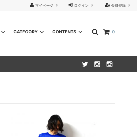
マイページ
ログイン
会員登録
CATEGORY
CONTENTS
0
URU
Knit(ニット)
INSTAGRAM
NOVESTA x Isadore
Bottoms(ボトム,パンツ類)
Wallet (財布,小銭入れ)
Cycle wear(サイクルウェア)
26S/S