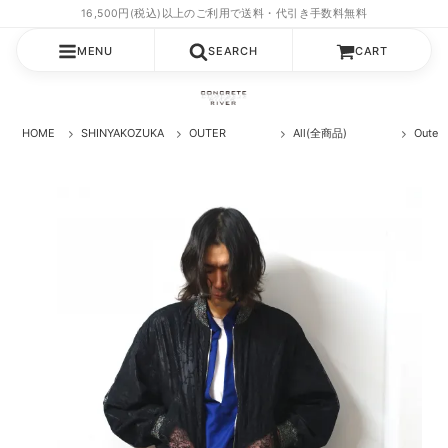
MENU
SEARCH
CART
HOME
SHINYAKOZUKA
OUTER
All(全商品)
Oute