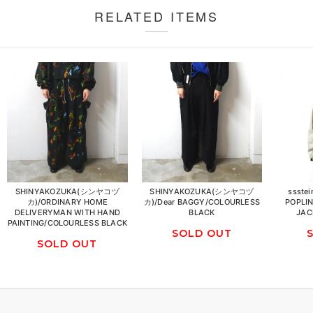
RELATED ITEMS
SHINYAKOZUKA(シンヤコヅ
SHINYAKOZUKA(シンヤコヅ
ssste
カ)/ORDINARY HOME
カ)/Dear BAGGY/COLOURLESS
POPLI
DELIVERYMAN WITH HAND
BLACK
JAC
PAINTING/COLOURLESS BLACK
SOLD OUT
SOLD OUT