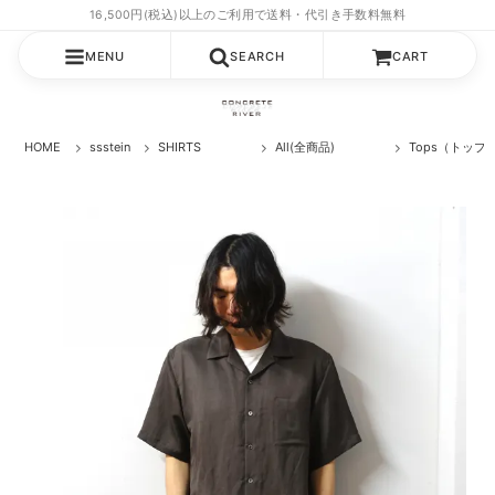
MENU
SEARCH
CART
HOME
ssstein
SHIRTS
All(全商品)
Tops（トップ