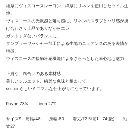
経糸にヴィスコースレーヨン、緯糸にリネンを使用したツイル生
地。
ヴィスコースの光沢感と落ち感に、リネンのスラブとハリ感が掛
け合わさり上品でありながらエレ
ガントすぎないバランスに。
タンブラーワッシャー加工による生地のニュアンスのある表情が
特徴。
ヴィスコースの接触冷感機能によるさらっとした着心地も魅力。
上質な、風合いのある素材感、
美しいシルエット、綺麗な色味と相まって、
sssteinらしいミニマルな仕上がりになっています。
Rayon 73% Linen 27%
サイズS 肩幅:48 身幅:60 着丈:72.5(前) 74(後) 袖
丈27