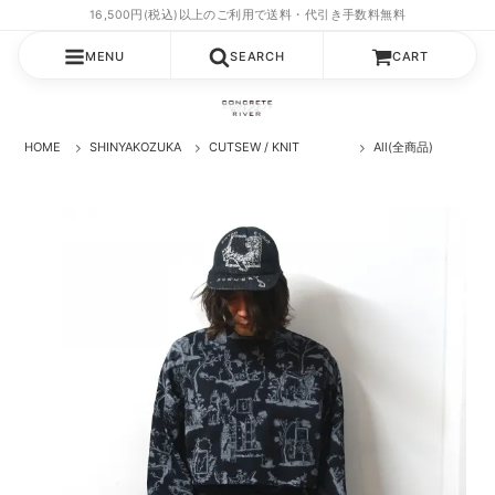
MENU
SEARCH
CART
HOME
SHINYAKOZUKA
CUTSEW / KNIT
All(全商品)