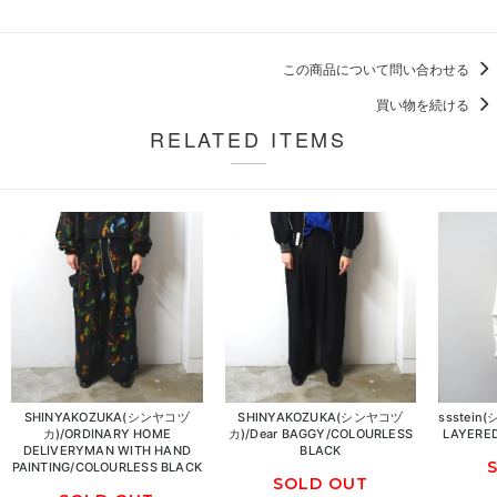
この商品について問い合わせる
買い物を続ける
RELATED ITEMS
SHINYAKOZUKA(シンヤコヅ
SHINYAKOZUKA(シンヤコヅ
ssstein
カ)/ORDINARY HOME
カ)/Dear BAGGY/COLOURLESS
LAYERED
DELIVERYMAN WITH HAND
BLACK
PAINTING/COLOURLESS BLACK
SOLD OUT