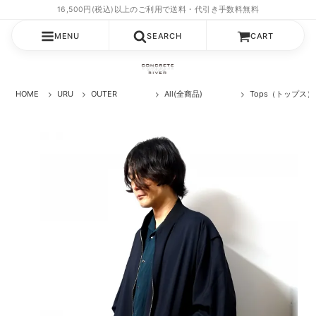
MENU
SEARCH
CART
HOME
URU
OUTER
All(全商品)
Tops（トップス）