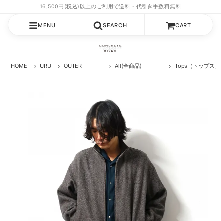
MENU
SEARCH
CART
HOME
URU
OUTER
All(全商品)
Tops（トップス）