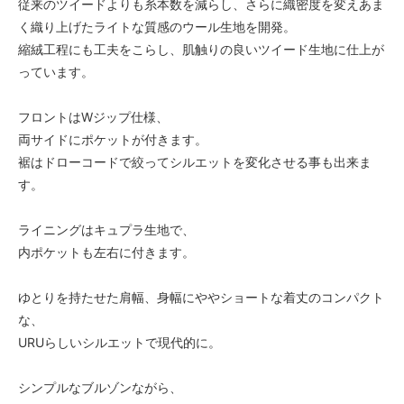
従来のツイードよりも糸本数を減らし、さらに織密度を変えあま
く織り上げたライトな質感のウール生地を開発。
縮絨工程にも工夫をこらし、肌触りの良いツイード生地に仕上が
っています。
フロントはWジップ仕様、
両サイドにポケットが付きます。
裾はドローコードで絞ってシルエットを変化させる事も出来ま
す。
ライニングはキュプラ生地で、
内ポケットも左右に付きます。
ゆとりを持たせた肩幅、身幅にややショートな着丈のコンパクト
な、
URUらしいシルエットで現代的に。
シンプルなブルゾンながら、