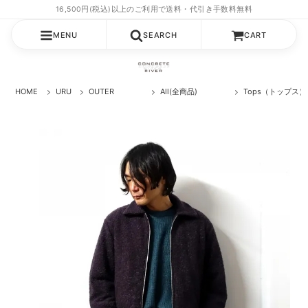
MENU
SEARCH
CART
HOME
URU
OUTER
All(全商品)
Tops（トップス）