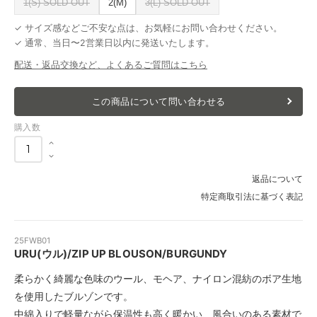
1(S) SOLD OUT
2(M)
3(L) SOLD OUT
✓ サイズ感などご不安な点は、お気軽にお問い合わせください。
✓ 通常、当日〜2営業日以内に発送いたします。
配送・返品交換など、よくあるご質問はこちら
この商品について問い合わせる
購入数
返品について
特定商取引法に基づく表記
25FWB01
URU(ウル)/ZIP UP BLOUSON/BURGUNDY
柔らかく綺麗な色味のウール、モヘア、ナイロン混紡のボア生地
を使用したブルゾンです。
中綿入りで軽量ながら保温性も高く暖かい、風合いのある素材で