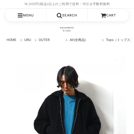
MENU
SEARCH
CART
HOME
URU
OUTER
All(全商品)
Tops（トップス）