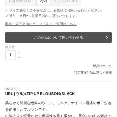
1(S) SOLD OUT
2(M)
3(L) SOLD OUT
✓ サイズ感などご不安な点は、お気軽にお問い合わせください。
✓ 通常、当日〜2営業日以内に発送いたします。
配送・返品交換など、よくあるご質問はこちら
この商品について問い合わせる
購入数
返品について
特定商取引法に基づく表記
25FWB01
URU(ウル)/ZIP UP BLOUSON/BLACK
柔らかく綺麗な色味のウール、モヘア、ナイロン混紡のボア生地
を使用したブルゾンです。
中綿入りで軽量ながら保温性も高く暖かい、風合いのある素材で