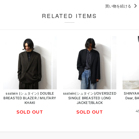
買い物を続ける
RELATED ITEMS
ssstein (シュタイン) DOUBLE
ssstein(シュタイン)/OVERSIZED
SHINY
BREASTED BLAZER / MILITARY
SINGLE BREASTED LONG
Dear, B
KHAKI
JACKET/BLACK
4
SOLD OUT
SOLD OUT