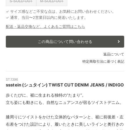
S SOLD OUT
M SOLD OUT
✓ サイズ感などご不安な点は、お気軽にお問い合わせください。
✓ 通常、当日〜2営業日以内に発送いたします。
配送・返品交換など、よくあるご質問はこちら
この商品について問い合わせる
返品について
特定商取引法に基づく表記
ST.1396
ssstein (シュタイン) TWIST CUT DENIM JEANS / INDIGO
歩くたびに、裾に生まれる独特の“たまり”。
立ち姿にも動きにも、自然なニュアンスが宿るツイストデニム。
膝周りにツイストをかけた立体的なパターンと、裾に前後差・左
右差をつけた設計により、履いたときに美しいラインと奥行きの