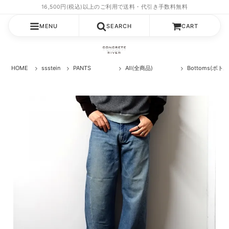
MENU
SEARCH
CART
HOME
ssstein
PANTS
All(全商品)
Bottoms(ボト