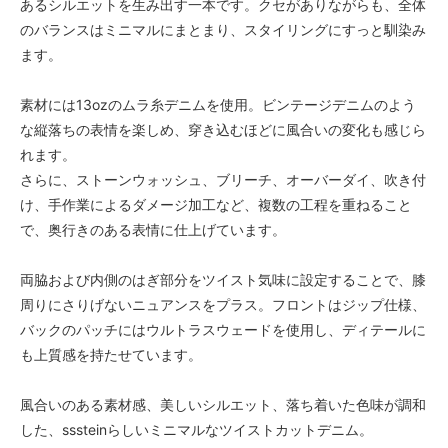
あるシルエットを生み出す一本です。クセがありながらも、全体
のバランスはミニマルにまとまり、スタイリングにすっと馴染み
ます。
素材には13ozのムラ糸デニムを使用。ビンテージデニムのよう
な縦落ちの表情を楽しめ、穿き込むほどに風合いの変化も感じら
れます。
さらに、ストーンウォッシュ、ブリーチ、オーバーダイ、吹き付
け、手作業によるダメージ加工など、複数の工程を重ねること
で、奥行きのある表情に仕上げています。
両脇および内側のはぎ部分をツイスト気味に設定することで、膝
周りにさりげないニュアンスをプラス。フロントはジップ仕様、
バックのパッチにはウルトラスウェードを使用し、ディテールに
も上質感を持たせています。
風合いのある素材感、美しいシルエット、落ち着いた色味が調和
した、sssteinらしいミニマルなツイストカットデニム。