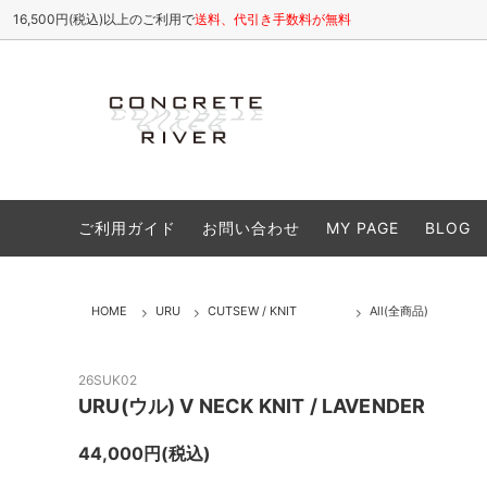
16,500円(税込)以上のご利用で
送料、代引き手数料が無料
ETHOSENS
All(全商品)
お店について / ABOUT
SHINY
Tops
よくある
ご利用ガイド
お問い合わせ
MY PAGE
BLOG
cheeba cheeba records
Cutsew(カットソー)
VIVIFY
Shirt
Caps(キャップ,帽子類)
Shoes
HOME
URU
CUTSEW / KNIT
All(全商品)
Accessory(アクセサリー)
Goods
Sale(セール商品)
25S/S
26SUK02
URU(ウル) V NECK KNIT / LAVENDER
26A/W
44,000円(税込)