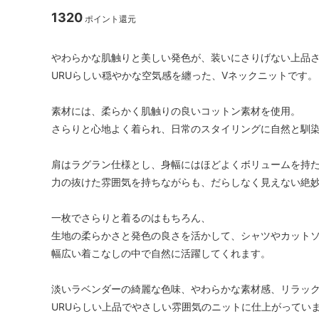
1320
ポイント還元
やわらかな肌触りと美しい発色が、装いにさりげない上品
URUらしい穏やかな空気感を纏った、Vネックニットです。
素材には、柔らかく肌触りの良いコットン素材を使用。
さらりと心地よく着られ、日常のスタイリングに自然と馴
肩はラグラン仕様とし、身幅にはほどよくボリュームを持
力の抜けた雰囲気を持ちながらも、だらしなく見えない絶
一枚でさらりと着るのはもちろん、
生地の柔らかさと発色の良さを活かして、シャツやカット
幅広い着こなしの中で自然に活躍してくれます。
淡いラベンダーの綺麗な色味、やわらかな素材感、リラッ
URUらしい上品でやさしい雰囲気のニットに仕上がってい