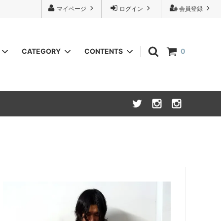
マイページ
ログイン
会員登録
CATEGORY
CONTENTS
0
URU
Knit(ニット)
INSTAGRAM
NOVESTA x Isadore
Bottoms(ボトム,パンツ類)
Wallet (財布,小銭入れ)
Cycle wear(サイクルウェア)
26S/S