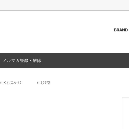
BRAND
AKOZUKA
（トップス）
ご質問 / FAQ
ssstein
Outer(アウター)
ACCESS
メルマガ登録・解除
s(シャツ)
PAS NORMAL STUDIOS
T-Shirts(Tシャツ)
(靴)
Bag (バッグ,カバン)
Knit(ニット)
26S/S
(グッズ)
Socks(ソックス,靴下)
25A/W