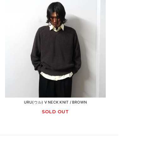
URU(ウル) V NECK KNIT / BROWN
SOLD OUT