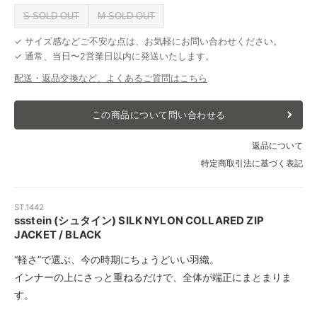
S SOLD OUT
M SOLD OUT
✓ サイズ感などご不安な点は、お気軽にお問い合わせください。
✓ 通常、当日〜2営業日以内に発送いたします。
配送・返品交換など、よくあるご質問はこちら
この商品について問い合わせる
返品について
特定商取引法に基づく表記
ST.1442
ssstein (シュタイン) SILK NYLON COLLARED ZIP
JACKET / BLACK
“軽さ”で選ぶ、今の時期にちょうどいい羽織。
インナーの上にさっと重ねるだけで、全体が端正にまとまりま
す。