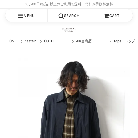
MENU
SEARCH
CART
HOME
ssstein
OUTER
All(全商品)
Tops（トップ