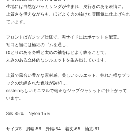
生地には自然なパッカリングが生まれ、奥行きのある表情に。
上質さを備えながらも、ほどよく力の抜けた雰囲気に仕上げられ
ています。
フロントはWジップ仕様で、両サイドにはポケットを配置。
袖口と裾には極細のゴムを通し、
ゆとりのある身幅と太めの袖をほどよく絞ることで、
丸みのある立体的なシルエットを生み出しています。
上質で風合い豊かな素材感、美しいシルエット、掠れた様なブラ
ックの洗練された色味が調和し、
sssteinらしいミニマルで端正なジップジャケットに仕上がって
います。
Silk 85％ Nylon 15％
サイズS 肩幅:56 身幅:64 着丈:65 袖丈:61