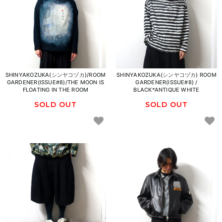
SHINYAKOZUKA(シンヤコヅカ)/ROOM
SHINYAKOZUKA(シンヤコヅカ) ROOM
GARDENER(ISSUE#8)/THE MOON IS
GARDENER(ISSUE#8) /
FLOATING IN THE ROOM
BLACK*ANTIQUE WHITE
SOLD OUT
SOLD OUT