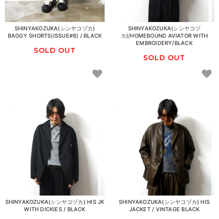
SHINYAKOZUKA(シンヤコヅカ)
SHINYAKOZUKA(シンヤコヅ
BAGGY SHORTS(ISSUE#8) / BLACK
カ)/HOMEBOUND AVIATOR WITH
EMBROIDERY/BLACK
SOLD OUT
SOLD OUT
SHINYAKOZUKA(シンヤコヅカ) HIS JK
SHINYAKOZUKA(シンヤコヅカ) HIS
WITH DICKIES / BLACK
JACKET / VINTAGE BLACK