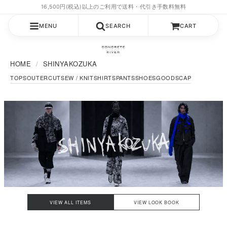
MENU
SEARCH
CART
HOME
SHINYAKOZUKA
TOPS
OUTER
CUTSEW / KNIT
SHIRTS
PANTS
SHOES
GOODS
CAP
VIEW ALL ITEMS
VIEW LOOK BOOK