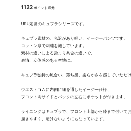
1122
ポイント還元
URU定番のキュプラシリーズです。
キュプラ素材の、光沢があり軽い、イージーパンツです。
コットン糸で刺繍を施しています。
素材の違いによる染まり具合の違いで、
表情、立体感のある生地に。
キュプラ独特の風合い、落ち感、柔らかさを感じていただ
ウエストゴムに内側に紐を通したイージー仕様、
フロント両サイドとバックの左右にポケットが付きます。
ライニングはキュプラで、フロント上部から膝まで付いて
履きやすく、透けないようにもなっています。