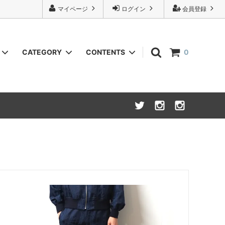
マイページ
ログイン
会員登録
CATEGORY
CONTENTS
0
URU
Knit(ニット)
INSTAGRAM
NOVESTA x Isadore
Bottoms(ボトム,パンツ類)
Wallet (財布,小銭入れ)
Cycle wear(サイクルウェア)
26S/S