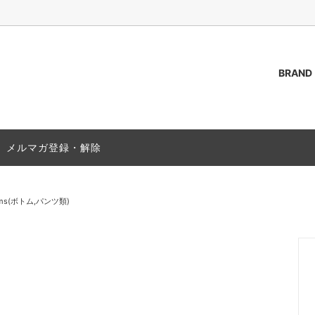
BRAND
AKOZUKA
（トップス）
ご質問 / FAQ
ssstein
Outer(アウター)
ACCESS
メルマガ登録・解除
s(シャツ)
PAS NORMAL STUDIOS
T-Shirts(Tシャツ)
(靴)
Bag (バッグ,カバン)
oms(ボトム,パンツ類)
(グッズ)
Socks(ソックス,靴下)
25A/W