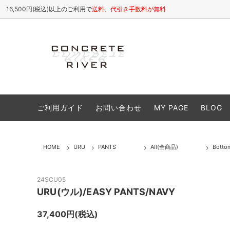
16,500円(税込)以上のご利用で
送料、代引き手数料が無料
ETHOSENS
All(全商品)
お店について / ABOUT
SHINY
Tops
よくある
ご利用ガイド
お問い合わせ
MY PAGE
BLOG
cheeba cheeba records
Cutsew(カットソー)
VIVIFY
Shirt
Caps(キャップ,帽子類)
Shoes
HOME
URU
PANTS
All(全商品)
Bott
Accessory(アクセサリー)
Goods
Sale(セール商品)
25S/S
24SCU05
URU(ウル)/EASY PANTS/NAVY
26A/W
37,400円(税込)