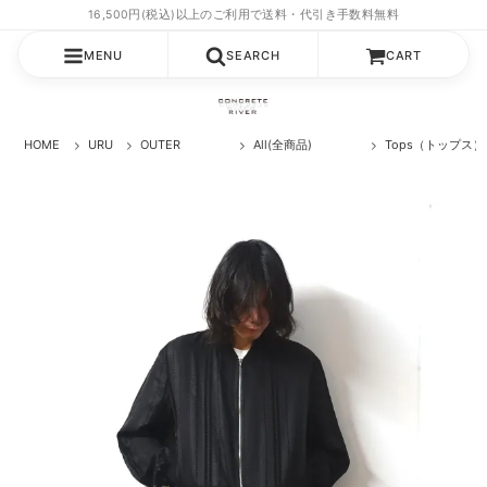
MENU
SEARCH
CART
HOME
URU
OUTER
All(全商品)
Tops（トップス）