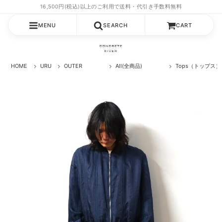
MENU
SEARCH
CART
HOME
URU
OUTER
All(全商品)
Tops（トップス）